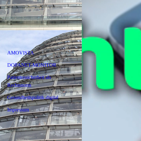
AMOVISTA
DOPANET-MONITOR
Patientensicherheit als
Rechtsnorm
Gesundheitspolitik-digital
Impressum